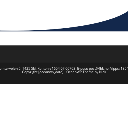
omterveien 5, 1425 Ski. Kontonr: 1654 07 06763. E-post: post@fbk.no. Vipps: 185
Copyright [oceanwp_date] - OceanWP Theme by Nick