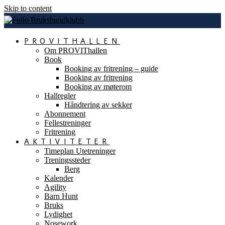
Skip to content
PROVITHALLEN
Om PROVIThallen
Book
Booking av fritrening – guide
Booking av fritrening
Booking av møterom
Hallregler
Håndtering av sekker
Abonnement
Fellestreninger
Fritrening
AKTIVITETER
Timeplan Utetreninger
Treningssteder
Berg
Kalender
Agility
Barn Hunt
Bruks
Lydighet
Nosework