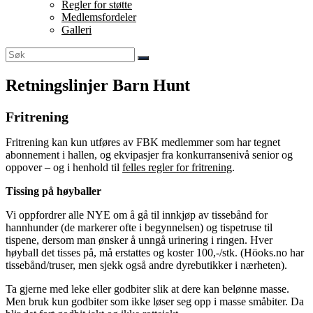
Regler for støtte
Medlemsfordeler
Galleri
Retningslinjer Barn Hunt
Fritrening
Fritrening kan kun utføres av FBK medlemmer som har tegnet
abonnement i hallen, og ekvipasjer fra konkurransenivå senior og
oppover – og i henhold til
felles regler for fritrening
.
Tissing på høyballer
Vi oppfordrer alle NYE om å gå til innkjøp av tissebånd for
hannhunder (de markerer ofte i begynnelsen) og tispetruse til
tispene, dersom man ønsker å unngå urinering i ringen. Hver
høyball det tisses på, må erstattes og koster 100,-/stk. (Höoks.no har
tissebånd/truser, men sjekk også andre dyrebutikker i nærheten).
Ta gjerne med leke eller godbiter slik at dere kan belønne masse.
Men bruk kun godbiter som ikke løser seg opp i masse småbiter. Da