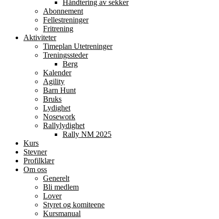
Håndtering av sekker
Abonnement
Fellestreninger
Fritrening
Aktiviteter
Timeplan Utetreninger
Treningssteder
Berg
Kalender
Agility
Barn Hunt
Bruks
Lydighet
Nosework
Rallylydighet
Rally NM 2025
Kurs
Stevner
Profilklær
Om oss
Generelt
Bli medlem
Lover
Styret og komiteene
Kursmanual