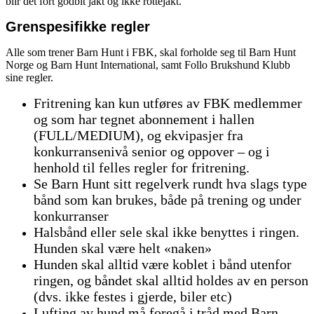
blir det fort godbit jakt og ikke rottejakt.
Grenspesifikke regler
Alle som trener Barn Hunt i FBK, skal forholde seg til Barn Hunt
Norge og Barn Hunt International, samt Follo Brukshund Klubb
sine regler.
Fritrening kan kun utføres av FBK medlemmer
og som har tegnet abonnement i hallen
(FULL/MEDIUM), og ekvipasjer fra
konkurransenivå senior og oppover – og i
henhold til felles regler for fritrening.
Se Barn Hunt sitt regelverk rundt hva slags type
bånd som kan brukes, både på trening og under
konkurranser
Halsbånd eller sele skal ikke benyttes i ringen.
Hunden skal være helt «naken»
Hunden skal alltid være koblet i bånd utenfor
ringen, og båndet skal alltid holdes av en person
(dvs. ikke festes i gjerde, biler etc)
Lufting av hund må foregå i tråd med Barn